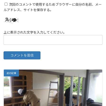
次回のコメントで使用するためブラウザーに自分の名前、メー
ルアドレス、サイトを保存する。
上に表示された文字を入力してください。
A
l
前の記事
t
e
r
n
a
t
i
v