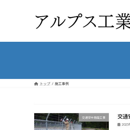
コ
ナ
ン
ビ
テ
ゲ
ン
ー
ツ
シ
へ
ョ
ス
ン
キ
に
ッ
移
プ
動
トップ
施工事例
交通
交通安全施設工事
202