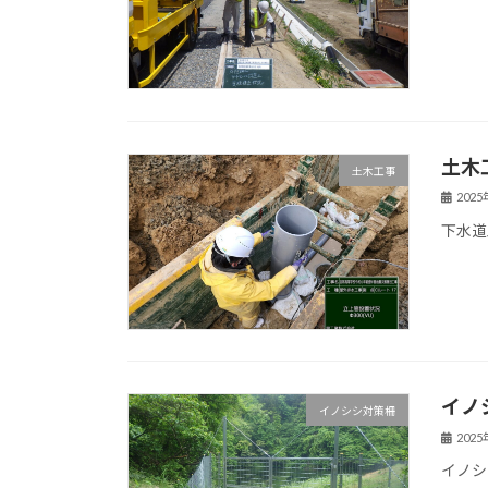
土木
土木工事
202
下水道
イノ
イノシシ対策柵
202
イノシ