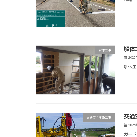
解体
解体工事
202
解体工
交通
交通安全施設工事
202
ガード