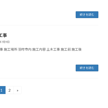
続きを読む
工事
4年7月9日
事 施工場所 羽咋市内 施工内容 土木工事 施工前 施工後
続きを読む
1
2
»
固
固
定
定
ペ
ペ
ー
ー